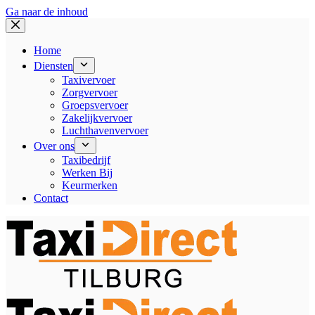
Ga naar de inhoud
Home
Diensten
Taxivervoer
Zorgvervoer
Groepsvervoer
Zakelijkvervoer
Luchthavenvervoer
Over ons
Taxibedrijf
Werken Bij
Keurmerken
Contact