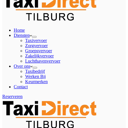
Home
Diensten
Taxivervoer
Zorgvervoer
Groepsvervoer
Zakelijkvervoer
Luchthavenvervoer
Over ons
Taxibedrijf
Werken Bij
Keurmerken
Contact
Reserveren