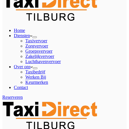
Home
Diensten
Taxivervoer
Zorgvervoer
Groepsvervoer
Zakelijkvervoer
Luchthavenvervoer
Over ons
Taxibedrijf
Werken Bij
Keurmerken
Contact
Reserveren