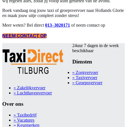
wij regelen alles, zodat jij volop kunt genieten van de avond.
Boek vandaag nog jouw taxi of groepsvervoer naar Hollands Glorie
en maak jouw uitje compleet zonder stress!
Meer weten? Bel direct
013
–
3020171
of neem contact op
NEEM CONTACT OP
24uur 7 dagen in de week
beschikbaar
Diensten
» Zorgvervoer
» Taxivervoer
» Groepsvervoer
» Zakelijkvervoer
» Luchthavenvervoer
Over ons
» Taxibedrijf
» Vacatures
» Keurmerken