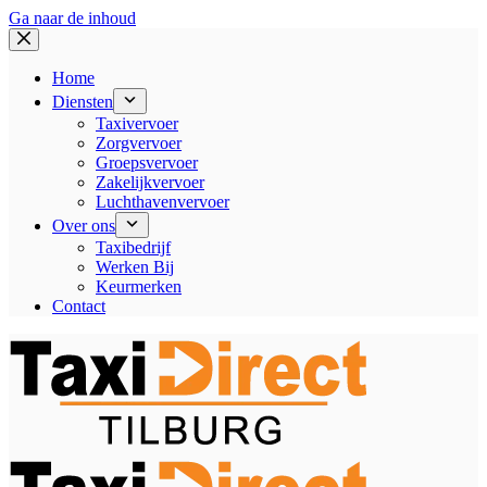
Ga naar de inhoud
Home
Diensten
Taxivervoer
Zorgvervoer
Groepsvervoer
Zakelijkvervoer
Luchthavenvervoer
Over ons
Taxibedrijf
Werken Bij
Keurmerken
Contact