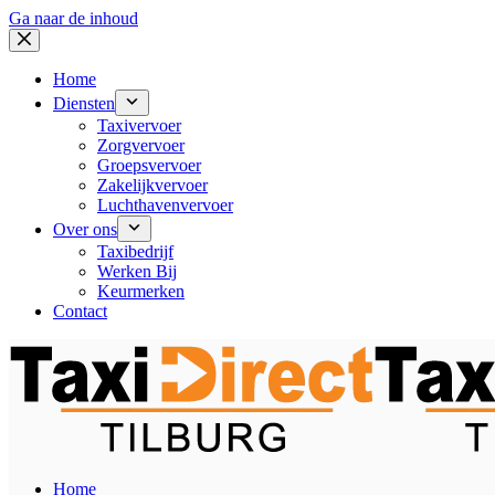
Ga naar de inhoud
Home
Diensten
Taxivervoer
Zorgvervoer
Groepsvervoer
Zakelijkvervoer
Luchthavenvervoer
Over ons
Taxibedrijf
Werken Bij
Keurmerken
Contact
Home