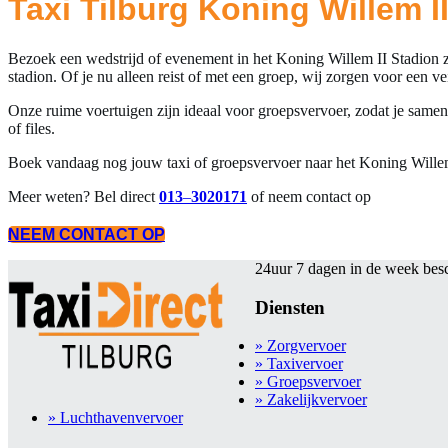
Taxi Tilburg Koning Willem I
Bezoek een wedstrijd of evenement in het Koning Willem II Stadion zo
stadion. Of je nu alleen reist of met een groep, wij zorgen voor een ve
Onze ruime voertuigen zijn ideaal voor groepsvervoer, zodat je samen 
of files.
Boek vandaag nog jouw taxi of groepsvervoer naar het Koning Willem
Meer weten? Bel direct
013
–
3020171
of neem contact op
NEEM CONTACT OP
24uur 7 dagen in de week bes
Diensten
» Zorgvervoer
» Taxivervoer
» Groepsvervoer
» Zakelijkvervoer
» Luchthavenvervoer