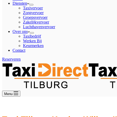
Diensten
Taxivervoer
Zorgvervoer
Groepsvervoer
Zakelijkvervoer
Luchthavenvervoer
Over ons
Taxibedrijf
Werken Bij
Keurmerken
Contact
Reserveren
Menu
Groeps- en Taxivervoer van Tilburg na