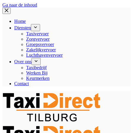
Ga naar de inhoud
Home
Diensten
Taxivervoer
Zorgvervoer
Groepsvervoer
Zakelijkvervoer
Luchthavenvervoer
Over ons
Taxibedrijf
Werken Bij
Keurmerken
Contact