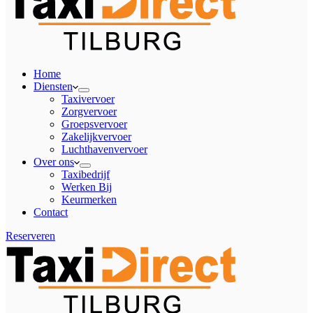
Home
Diensten
Taxivervoer
Zorgvervoer
Groepsvervoer
Zakelijkvervoer
Luchthavenvervoer
Over ons
Taxibedrijf
Werken Bij
Keurmerken
Contact
Reserveren