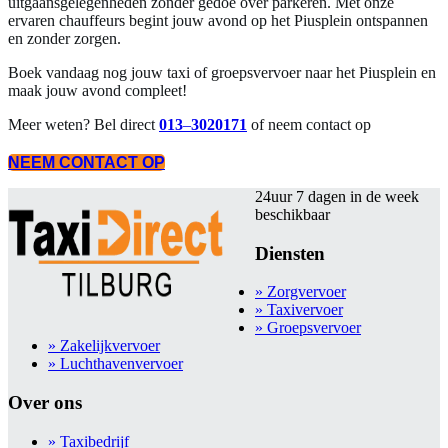
uitgaansgelegenheden zonder gedoe over parkeren. Met onze
ervaren chauffeurs begint jouw avond op het Piusplein ontspannen
en zonder zorgen.
Boek vandaag nog jouw taxi of groepsvervoer naar het Piusplein en
maak jouw avond compleet!
Meer weten? Bel direct
013
–
3020171
of neem contact op
NEEM CONTACT OP
24uur 7 dagen in de week
beschikbaar
Diensten
» Zorgvervoer
» Taxivervoer
» Groepsvervoer
» Zakelijkvervoer
» Luchthavenvervoer
Over ons
» Taxibedrijf