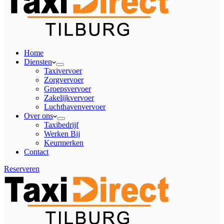
Home
Diensten
Taxivervoer
Zorgvervoer
Groepsvervoer
Zakelijkvervoer
Luchthavenvervoer
Over ons
Taxibedrijf
Werken Bij
Keurmerken
Contact
Reserveren