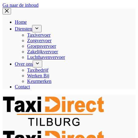
Ga naar de inhoud
Home
Diensten
Taxivervoer
Zorgvervoer
Groepsvervoer
Zakelijkvervoer
Luchthavenvervoer
Over ons
Taxibedrijf
Werken Bij
Keurmerken
Contact